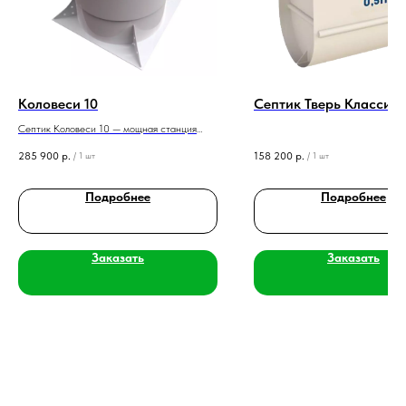
Коловеси 10
Септик Тверь Классик
Септик Коловеси 10 — мощная станция
биологической очистки для 10 человек с
285 900
р.
158 200
р.
/
1 шт
/
1 шт
производительностью 2,0 м³/сутки и
залповым сбросом 400 л. Надёжное
решение для больших домов и
Подробнее
Подробнее
коммерческих объектов.
Заказать
Заказать