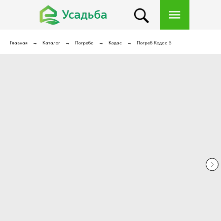
Главная
Каталог
Погреба
Кодас
Погреб Кодас 5