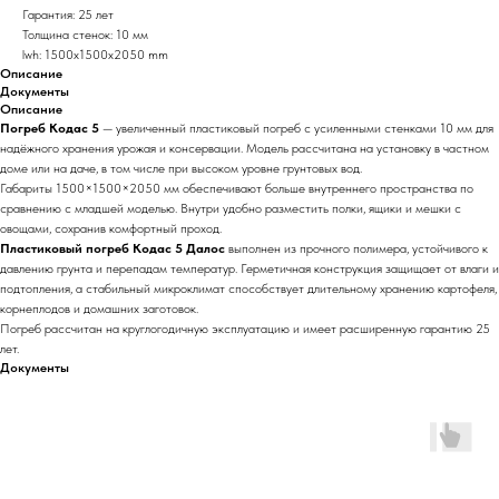
Гарантия: 25 лет
Толщина стенок: 10 мм
lwh: 1500x1500x2050 mm
Описание
Документы
Описание
Погреб Кодас 5
— увеличенный пластиковый погреб с усиленными стенками 10 мм для
надёжного хранения урожая и консервации. Модель рассчитана на установку в частном
доме или на даче, в том числе при высоком уровне грунтовых вод.
Габариты 1500×1500×2050 мм обеспечивают больше внутреннего пространства по
сравнению с младшей моделью. Внутри удобно разместить полки, ящики и мешки с
овощами, сохранив комфортный проход.
Пластиковый погреб Кодас 5 Далос
выполнен из прочного полимера, устойчивого к
давлению грунта и перепадам температур. Герметичная конструкция защищает от влаги и
подтопления, а стабильный микроклимат способствует длительному хранению картофеля,
корнеплодов и домашних заготовок.
Погреб рассчитан на круглогодичную эксплуатацию и имеет расширенную гарантию 25
лет.
Документы