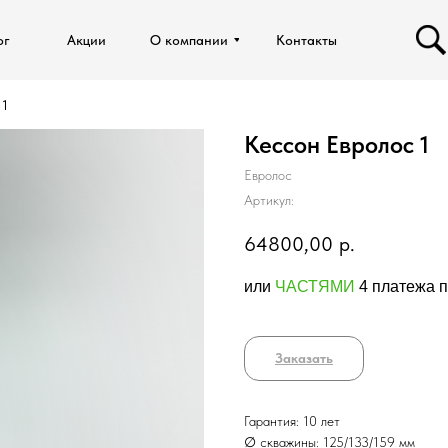
ог
ог
Акции
Акции
О компании
О компании
Контакты
Контакты
 1
Кессон Евролос 1
Евролос
Артикул:
64800,00
р.
или
ЧАСТЯМИ
4 платежа п
Заказать
Гарантия: 10 лет
∅ cкважины: 125/133/159 мм