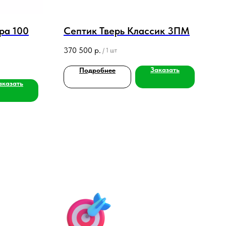
ра 100
Септик Тверь Классик 3ПМ
370 500
р.
/
1 шт
Заказать
Подробнее
аказать