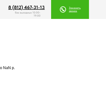
8 (812) 467-31-13
8 (812) 467-31-13
Заказать
Заказать
звонок
звонок
без выходных 10:00-
19:00
о NaN p.