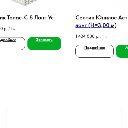
ик Топас-С 8 Лонг Ус
Септик Юнилос Аст
лонг (Н=3,00 м)
00
р.
/
1 шт
1 434 800
р.
/
1 шт
Заказать
одробнее
З
Подробнее